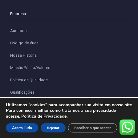
Empresa
Auditório
Código de ética
Nossa História
Missão/Visão/Valores
Politica de Qualidade
Qualificações
Utilizamos “cookies” para acompanhar sua visita em nosso site.
Orçamentos
Para conhecer melhor como tratamos a sua privacidade
.
acesse.
Politica de Privacidade
Política de Privacidade
Aceito Tudo
Rejeitar
Escolher o que aceitar
Rótulos