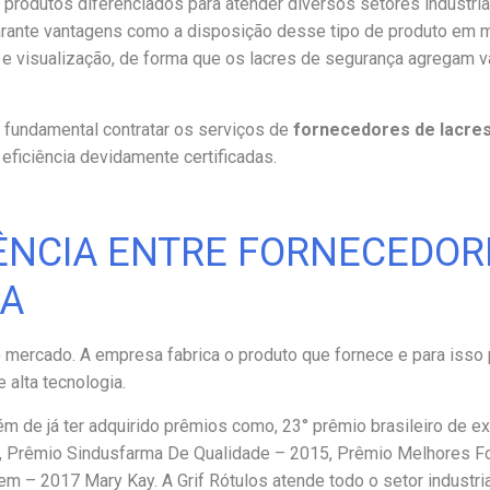
 produtos diferenciados para atender diversos setores industria
rante vantagens como a disposição desse tipo de produto em m
o e visualização, de forma que os lacres de segurança agregam v
 fundamental contratar os serviços de
fornecedores de lacre
eficiência devidamente certificadas.
RÊNCIA ENTRE FORNECEDOR
ÇA
o mercado. A empresa fabrica o produto que fornece e para isso
e alta tecnologia.
m de já ter adquirido prêmios como, 23° prêmio brasileiro de e
uel, Prêmio Sindusfarma De Qualidade – 2015, Prêmio Melhores 
– 2017 Mary Kay. A Grif Rótulos atende todo o setor industria