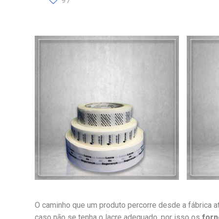
97
O caminho que um produto percorre desde a fábrica a
caso não se tenha o lacre adequado, por isso os
forn