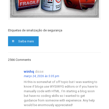
Etiquetas de sinalização de segurança
Saiba mais
2566 Comments
winhq
disse:
março 24, 2026 às 5:05 pm
Hi this is somewhat of off topic but I was wanting to
know if blogs use WYSIWYG editors or if you have to
manually code with HTML. I’m starting a blog soon
but have no coding skills so I wanted to get
guidance from someone with experience. Any help
would be enormously appreciated!