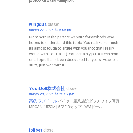
já chegou a 50x multiplier?
wingdus
disse:
março 27, 2026 às 5:05 pm
Right here is the perfect website for anybody who
hopes to understand this topic. You realize so much
its almost tough to argue with you (not that I really
would want to…HaHa). You certainly put a fresh spin
on a topic that’s been discussed for years. Excellent
stuff, just wonderful!
YourDoll株式会社
disse:
março 28, 2026 às 12:29 pm
高級 ラブドール
バイヤー産業施設ダッチワイフ写真
MEGAN-157CM | 5 ‘2 “-Bカップ–WMドール
jolibet
disse: