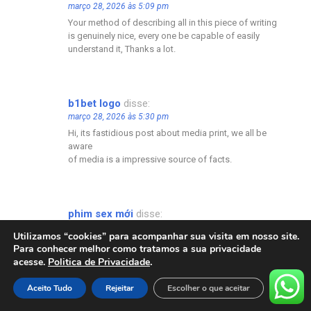
março 28, 2026 às 5:09 pm
Your method of describing all in this piece of writing
is genuinely nice, every one be capable of easily
understand it, Thanks a lot.
b1bet logo
disse:
março 28, 2026 às 5:30 pm
Hi, its fastidious post about media print, we all be
aware
of media is a impressive source of facts.
phim sex mới
disse:
março 28, 2026 às 5:42 pm
Utilizamos “cookies” para acompanhar sua visita em nosso site.
Link exchange is nothing else however it is only
Para conhecer melhor como tratamos a sua privacidade
placing
.
acesse.
Politica de Privacidade
the other person’s web site link on your page at
appropriate place and other person will also do
Aceito Tudo
Rejeitar
Escolher o que aceitar
similar in favor of you.