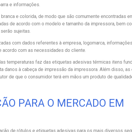
arra e informações.
r branca e colorida, de modo que são comumente encontradas em
adas de acordo com o modelo e tamanho da impressora, bem c
serão sujeitas.
zadas com dados referentes à empresa, logomarca, informaçõe
e acordo com as necessidades do cliente.
adas temperaturas faz das etiquetas adesivas térmicas itens fu
vita danos à cabeça de impressão da impressora. Além disso, as 
dutor de que o consumidor terá em mãos um produto de qualidad
ÇÃO PARA O MERCADO EM
cação de rótulos e etiquetas adesivas para os mais diversos s